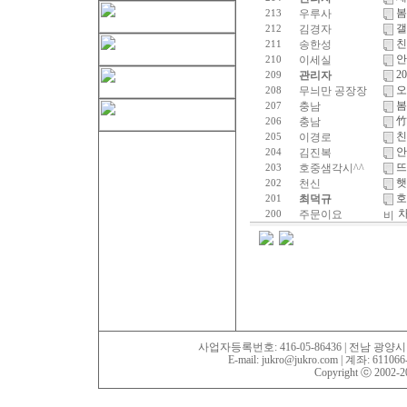
봄
우루사
213
갤
김경자
212
친
송한성
211
안
이세실
210
2
관리자
209
오
무늬만 공장장
208
봄
충남
207
竹
충남
206
친
이경로
205
안
김진복
204
뜨
호중샘각시^^
203
햇
천신
202
호
최덕규
201
주문이요
200
사업자등록번호: 416-05-86436 | 전남 광양시 진상면
E-mail: jukro@jukro.com | 계좌: 6110
Copyright ⓒ 2002-