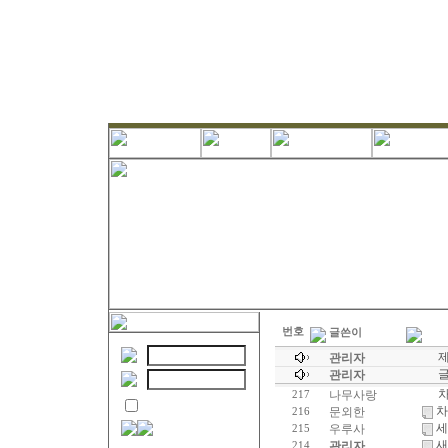
번호
글쓴이
제
관리자
관리자
차
나무사랑
217
차
문외한
216
세
우루사
215
새
관리자
214